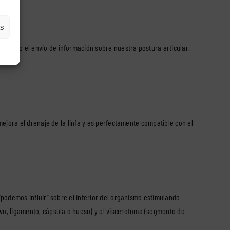
as
entando el envío de información sobre nuestra postura articular,
 mejora el drenaje de la linfa y es perfectamente compatible con el
 “podemos influir” sobre el interior del organismo estimulando
vo, ligamento, cápsula o hueso) y el viscerotoma (segmento de