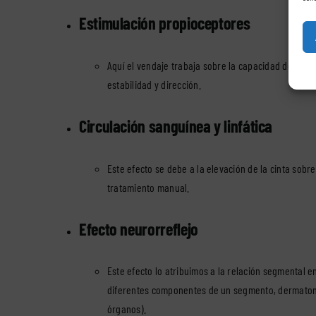
Estimulación propioceptores
Aquí el vendaje trabaja sobre la capacidad del cuer
estabilidad y dirección.
Circulación sanguínea y linfática
Este efecto se debe a la elevación de la cinta sobre
tratamiento manual.
Efecto neurorreflejo
Este efecto lo atribuimos a la relación segmental en
diferentes componentes de un segmento, dermatoma (
órganos).