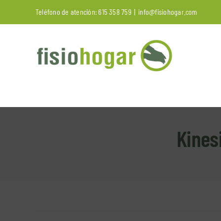
Saltar
Teléfono de atención:
615 358 759
|
info@fisiohogar.com
al
contenido
Kines