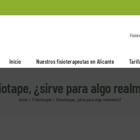
Fisiot
Inicio
Nuestros fisioterapeutas en Alicante
Tarif
iotape, ¿sirve para algo real
Inicio
Fisioterapia
Kinesiotape, ¿sirve para algo realmente?