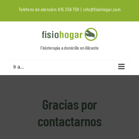
Saltar
Teléfono de atención:
615 358 759
|
info@fisiohogar.com
al
contenido
Fisioterapia a domicilio en Alicante
Ir a...
Gracias por
contactarnos