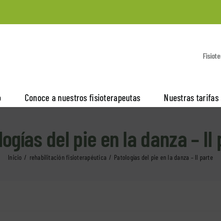
Fisiot
o
Conoce a nuestros fisioterapeutas
Nuestras tarifas
ogías del pie en la danza – II
Inicio
rehabilitación fisioterapéutica
Patologías del pie en la danza – II parte