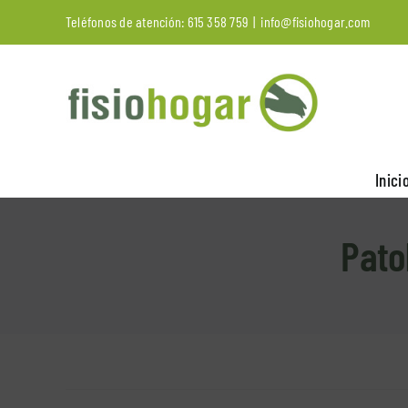
Saltar
Teléfonos de atención:
615 358 759
|
info@fisiohogar.com
al
contenido
Inici
Patol