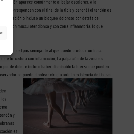
na y también aparece comúnmente al bajar escaleras. A la
e se corresponden con el final de la tibia y peroné) el tendón es
, crepitación o incluso un bloqueo doloroso por detrás del
ia la unión musculotendionsa y con zona inflamatoria, lo que
as
nversión del pie, semejante al que puede producir un típico
io de torcedura con inflamación. La palpación de la zona es
én puede doler e incluso haber disminuido la fuerza que pueden
nservador se puede plantear cirugía ante la existencia de fisuras
eden
 los
edema
 tendón y
embranas
uxación es