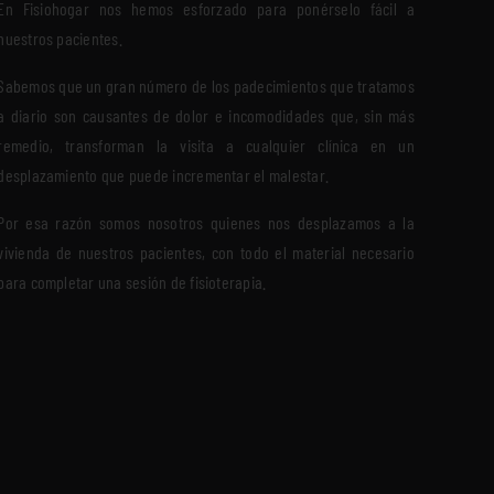
En Fisiohogar nos hemos esforzado para ponérselo fácil a
nuestros pacientes.
Sabemos que un gran número de los padecimientos que tratamos
a diario son causantes de dolor e incomodidades que, sin más
remedio, transforman la visita a cualquier clínica en un
desplazamiento que puede incrementar el malestar.
Por esa razón somos nosotros quienes nos desplazamos a la
vivienda de nuestros pacientes, con todo el material necesario
para completar una sesión de fisioterapia.