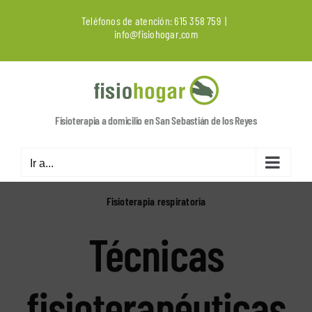
Saltar
Teléfonos de atención:
615 358 759
|
al
info@fisiohogar.com
contenido
Fisioterapia a domicilio en San Sebastián de los Reyes
Ir a...
Fisioterapia respiratoria
Técnicas
fisioterapéuticas