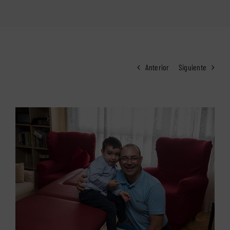
Anterior
Siguiente
Ver
imagen
más
grande