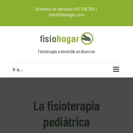
Saltar
Teléfonos de atención:
615 358 759
|
al
info@fisiohogar.com
contenido
Fisioterapia a domicilio en Alcorcón
Ir a...
La fisioterapia
pediátrica