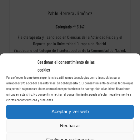
Pablo Herrera Jiménez
Colegiado
nº 3.147
Fisioterapeuta y licenciado en Ciencias de la Actividad Física y el
Deporte por la Universidad Europea de Madrid.
Vicedecano del Colegio de fisioterapeutas de la Comunidad de Madrid.
Gestionar el consentimiento de las
www.fisiohogar.com
cookies
Para ofrecer las mejores experiencias, utilizamos tecnologías como las cookies para
almacenar y/o acceder a la información del dispositivo. El consentimiento de estas tecnologías
nos permitirá procesar datos como el comportamiento de navegación o las identificaciones
únicas en este sitio. No consentir o retirar el consentimiento, puede afectar negativamente a
ciertas características y funciones.
Aceptar y ver web
Por
Pablo Herrera Jiménez
|
21 enero, 2016
|
rehabilitación fisioterapéutica
Rechazar
Configurar preferencias