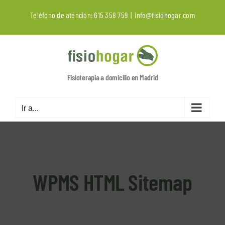
Saltar
Teléfono de atención:
615 358 759
|
info@fisiohogar.com
al
contenido
Fisioterapia a domicilio en Madrid
Ir a...
WPMS HTML Sitemap