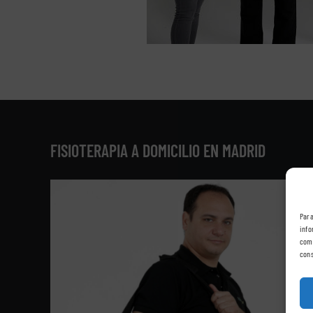
FISIOTERAPIA A DOMICILIO EN MADRID
Para
info
comp
cons