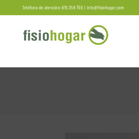
Saltar
Teléfono de atención:
615 358 759
|
info@fisiohogar.com
al
contenido