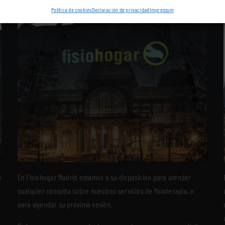
Política de cookies
Declaración de privacidad
Impressum
n
En Fisiohogar Madrid estamos a su disposición para atender
cualquier consulta sobre nuestros servicios de fisioterapia, o
para agendar su próxima sesión.