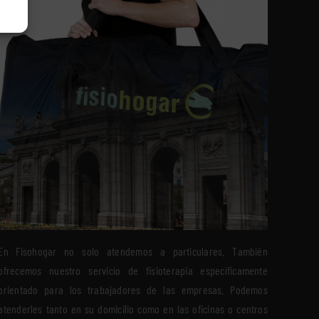
En Fisohogar no solo atendemos a particulares. También
ofrecemos nuestro servicio de fisioterapia específicamente
orientado para los trabajadores de las empresas. Podemos
atenderles tanto en su domicilio como en las oficinas o centros