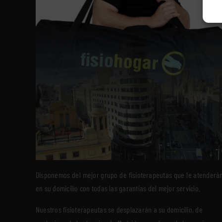
Disponemos del mejor grupo de fisioterapeutas que le atenderá
en su domicilio con todas las garantías del mejor servicio.
Nuestros fisioterapeutas se desplazarán a su domicilio, de