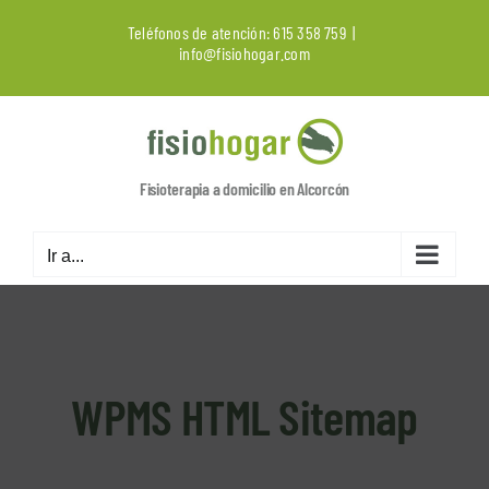
Saltar
Teléfonos de atención:
615 358 759
|
al
info@fisiohogar.com
contenido
Fisioterapia a domicilio en Alcorcón
Ir a...
WPMS HTML Sitemap