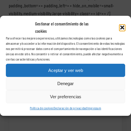
padding_bottom=»» padding_left=»» hide_on_mobile=»small-
visibility,medium-visibility,large-visibility» class=»» id=»» /]
Gestionar el consentimiento de las
cookies
Para ofrecer las mejores experiencias, utilizamos tecnologías como las cookies para
almacenar y/o acceder a la información del dispositivo. El consentimiento de estas tecnologías
Suscríbete a nuestro
nos permitirá procesar datos como el comportamiento de navegación o las identificaciones
únicas en este sitio. No consentir o retirar el consentimiento, puede afectar negativamente a
ciertas características y funciones.
boletín
Aceptar y ver web
Te lo enviamos con ofertas y
Denegar
noticias, de manera gratuita, una
Ver preferencias
vez al mes.
Política de cookies
Declaración de privacidad
Impressum