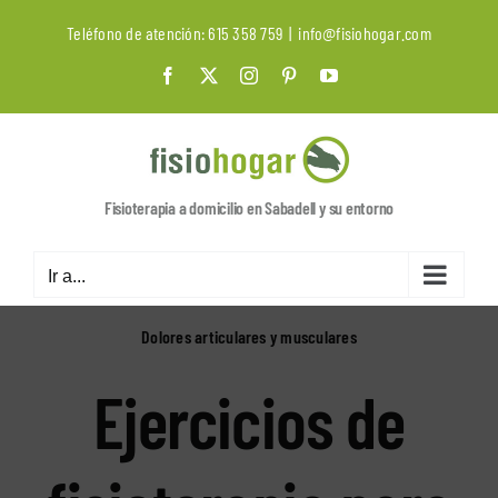
Saltar
Teléfono de atención:
615 358 759
|
info@fisiohogar.com
al
contenido
Facebook
X
Instagram
Pinterest
YouTube
Fisioterapia a domicilio en Sabadell y su entorno
Ir a...
Dolores articulares y musculares
Ejercicios de